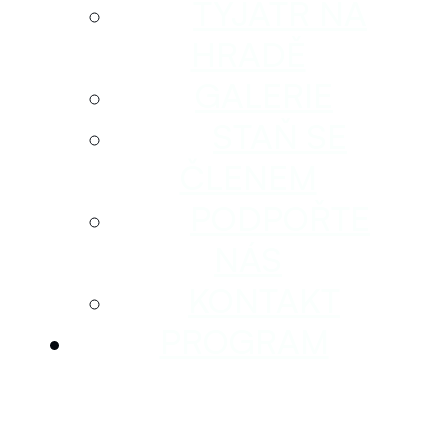
TYJÁTR NA
HRADĚ
GALERIE
STAŇ SE
ČLENEM
PODPOŘTE
NÁS
KONTAKT
PROGRAM