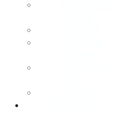
TYJÁTR NA
HRADĚ
GALERIE
STAŇ SE
ČLENEM
PODPOŘTE
NÁS
KONTAKT
PROGRAM