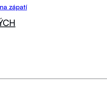
 na zápatí
DÝCH