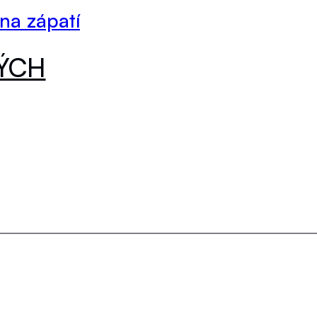
 na zápatí
DÝCH