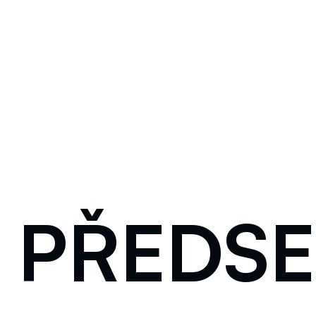
:
PŘEDS