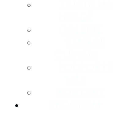
TYJÁTR NA
HRADĚ
GALERIE
STAŇ SE
ČLENEM
PODPOŘTE
NÁS
KONTAKT
PROGRAM