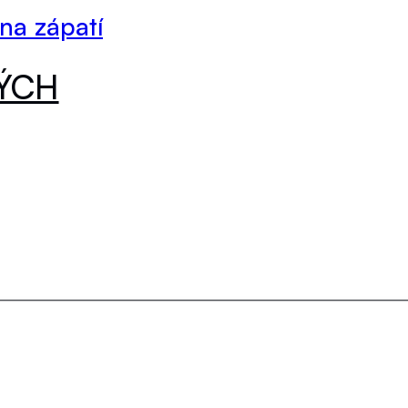
 na zápatí
DÝCH