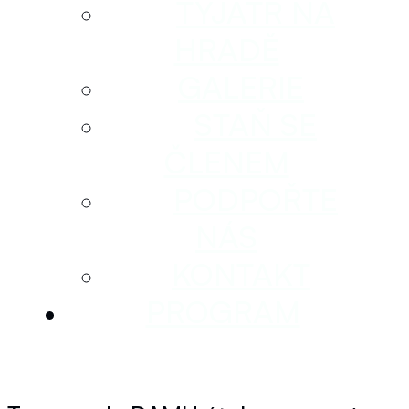
TYJÁTR NA
HRADĚ
GALERIE
STAŇ SE
ČLENEM
PODPOŘTE
NÁS
KONTAKT
PROGRAM