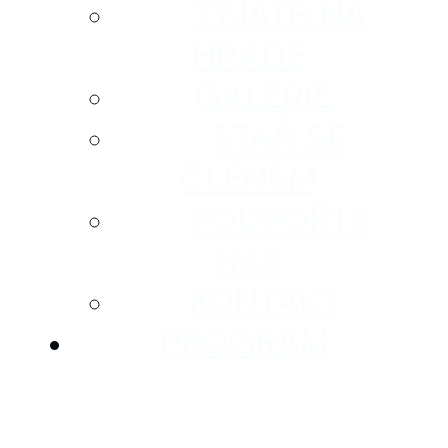
TYJÁTR NA
HRADĚ
GALERIE
STAŇ SE
ČLENEM
PODPOŘTE
NÁS
KONTAKT
PROGRAM