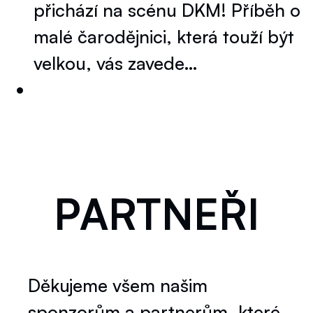
přichází na scénu DKM! Příběh o
malé čarodějnici, která touží být
velkou, vás zavede…
PARTNEŘI
Děkujeme všem našim
sponzorům a partnerům, které