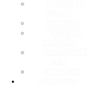
TYJÁTR NA
HRADĚ
GALERIE
STAŇ SE
ČLENEM
PODPOŘTE
NÁS
KONTAKT
PROGRAM